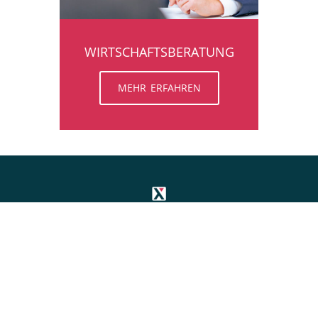
WIRTSCHAFTSBERATUNG
MEHR ERFAHREN
STANDORT ALSTER
Armgartstraße 2
22087 Hamburg
kanzlei@taxat.de