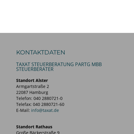
KONTAKTDATEN
TAXAT STEUERBERATUNG PARTG MBB
STEUERBERATER
Standort Alster
Armgartstraße 2
22087 Hamburg
Telefon: 040 2880721-0
Telefax: 040 2880721-60
E-Mail:
info@taxat.de
Standort Rathaus
Große Bäckerstraße 9